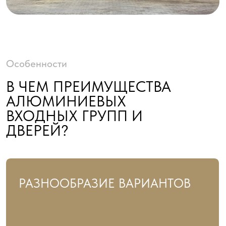
Изготавливаем «холодные» и «тёплые» двери,
1- и 2-створчатые автоматические модели,
тамбуры и фасадные группы под любые
проекты.
СОВРЕМЕННЫЙ ДИЗАЙН
Алюминиевые двери и входные группы
выглядят стильно и аккуратно, гармонично
вписываются в фасады и интерьеры.
Возможны варианты с прозрачным или
матовым заполнением.