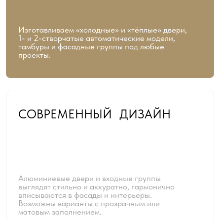
БЫСТРЫЙ
МОНТАЖ
Установка под ключ выполняется оперативно
без сложных строительных работ и длительной
остановки работы объекта, с гарантией 2
года.
НАДЕЖНОСТЬ
И ДОЛГОВЕЧНОСТЬ
Прочные алюминиевые профили и
качественные уплотнители обеспечивают
долгий срок службы, устойчивость к нагрузкам
и ежедневной эксплуатации.