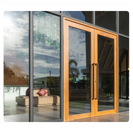
Точное коммерческое предложение
Готовим точное коммерческое предложение
после замера. учитывая все ваши
пожелания
Договор
Делаем чертежи со спецификацией
и заключаем договор
Изготовление и доставка
Изготовление происходит под контролем
опытных инженеров
Монтаж
Команда (с опытом работы от 8-ли лет)
выезжает к вам и производит монтаж