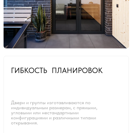
КАК МЫ РАБОТАЕМ?
Мы знаем, как важно организовать процесс
чётко, быстро и без задержек. Мы
сопровождаем вас от первой консультации до
полной сдачи вашего проекта
Предварительный расчет
Вы оставляете заявку или заказываете
звонок. Мы готовим предварительное
предложение
Оставить заявку
Выезд на замер
Специалист выезжает к вам на объект
и делает точные замеры учитывая все
нюансы помещения