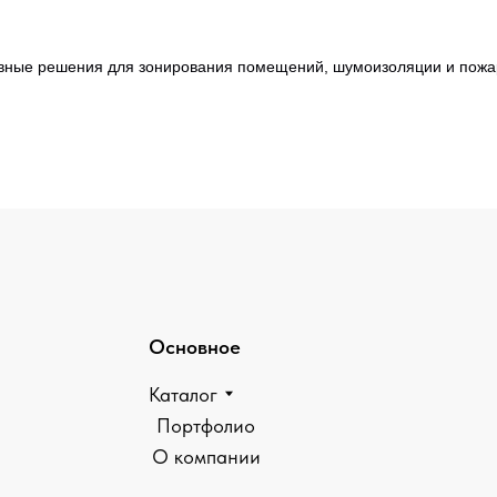
ные решения для зонирования помещений, шумоизоляции и пожа
Основное
Перегоро
Каталог
Цельносте
Портфолио
Каркасные
О компании
Каркасные
Стеклянны
Каркасные
Комбиниро
Алюминиев
Противопо
Политика конфиденциальности
Политика об