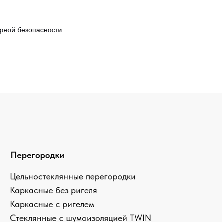
рной безопасности
дки
клянные перегородки
 без ригеля
 с ригелем
е с шумоизоляцией TWIN
 перегородки с жалюзи
ванные перегородки
ые входные группы и двери
жарные перегородки
работки персональных данных