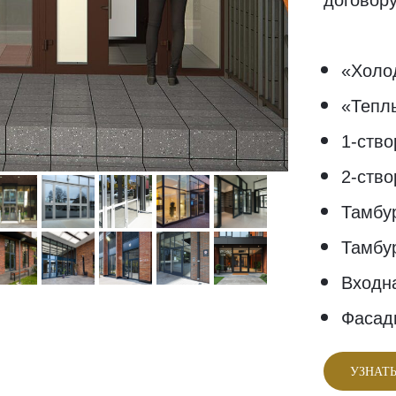
договору
«Холо
«Тепл
1-ств
2-ств
Тамбу
Тамбу
Входн
Фасад
УЗНАТЬ